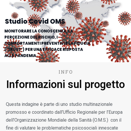
Studio Covid OMS
MONITORARE LA CONOSCENZA, LA
PERCEZIONE DEL RISCHIO, I
COMPORTAMENTI PREVENTIVI E LA FIDUCIA
(‘TRUST’) PER UNA EFFICACE RISPOSTA
ALLA PANDEMIA
COMIT- COvid Monitoring in ITaly.
INFO
Informazioni sul progetto
Questa indagine è parte di uno studio multinazionale
promosso e coordinato dall’Ufficio Regionale per l’Europa
dell’Organizzazione Mondiale della Sanità (O.M.S.) con il
fine di valutare le problematiche psicosociali innescate